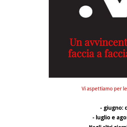
Un avvincente
faccia a facc
Vi aspettiamo per l
- giugno: 
- luglio e ag